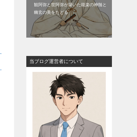
観阿弥と世阿弥が築いた能楽の神髄と
幽玄の美をたどる
当ブログ運営者について