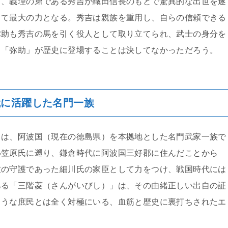
し、義理の弟である秀吉が織田信長のもとで驚異的な出世を遂
って最大の力となる。秀吉は親族を重用し、自らの信頼できる
弥助も秀吉の馬を引く役人として取り立てられ、武士の身分を
、「弥助」が歴史に登場することは決してなかっただろう。
代に活躍した名門一族
」は、阿波国（現在の徳島県）を本拠地とした名門武家一族で
小笠原氏に遡り、鎌倉時代に阿波国三好郡に住んだことから
波の守護であった細川氏の家臣として力をつけ、戦国時代には
ある「三階菱（さんがいびし）」は、その由緒正しい出自の証
ような庶民とは全く対極にいる、血筋と歴史に裏打ちされたエ