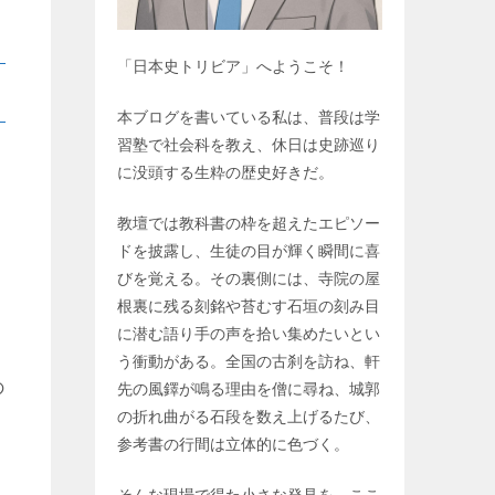
「日本史トリビア」へようこそ！
本ブログを書いている私は、普段は学
習塾で社会科を教え、休日は史跡巡り
に没頭する生粋の歴史好きだ。
教壇では教科書の枠を超えたエピソー
ドを披露し、生徒の目が輝く瞬間に喜
びを覚える。その裏側には、寺院の屋
根裏に残る刻銘や苔むす石垣の刻み目
に潜む語り手の声を拾い集めたいとい
う衝動がある。全国の古刹を訪ね、軒
の
先の風鐸が鳴る理由を僧に尋ね、城郭
の折れ曲がる石段を数え上げるたび、
参考書の行間は立体的に色づく。
そんな現場で得た小さな発見を、ここ