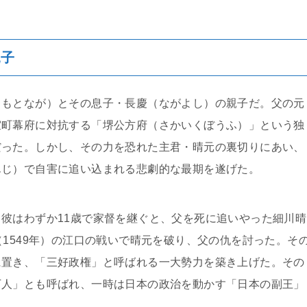
親子
（もとなが）とその息子・長慶（ながよし）の親子だ。父の元
室町幕府に対抗する「堺公方府（さかいくぼうふ）」という独
だった。しかし、その力を恐れた主君・晴元の裏切りにあい、
んじ）で自害に追い込まれる悲劇的な最期を遂げた。
彼はわずか11歳で家督を継ぐと、父を死に追いやった細川晴
（1549年）の江口の戦いで晴元を破り、父の仇を討った。そ
に置き、「三好政権」と呼ばれる一大勢力を築き上げた。その
下人」とも呼ばれ、一時は日本の政治を動かす「日本の副王」