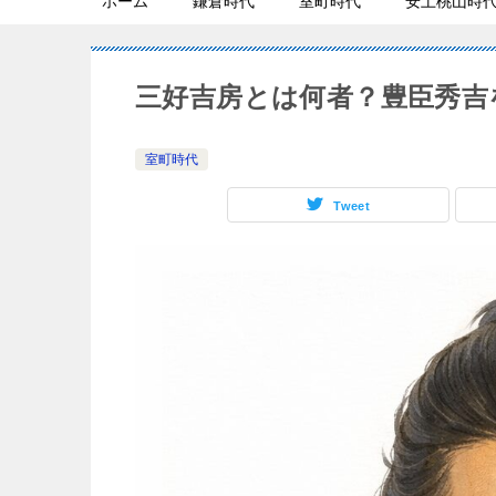
ホーム
鎌倉時代
室町時代
安土桃山時
三好吉房とは何者？豊臣秀吉
室町時代
Tweet