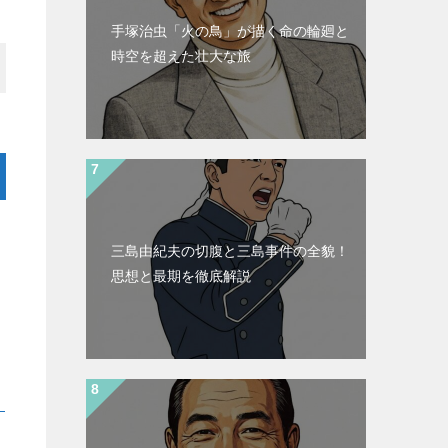
手塚治虫「火の鳥」が描く命の輪廻と
時空を超えた壮大な旅
三島由紀夫の切腹と三島事件の全貌！
思想と最期を徹底解説