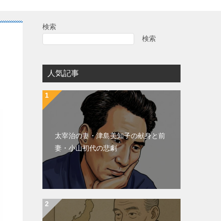
検索
検索
人気記事
太宰治の妻・津島美知子の献身と前
妻・小山初代の悲劇