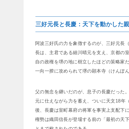
三好元長と長慶：天下を動かした
阿波三好氏の力を象徴するのが、三好元長
長は、主君である細川晴元を支え、京都の
自の政権を堺の地に樹立したほどの策略家
一向一揆に攻められて堺の顕本寺（けんぽ
父の無念を継いだのが、息子の長慶だった。
元に仕えながら力を蓄え、ついに天文18年
後、長慶は室町幕府の将軍を事実上支配下
権勢は織田信長が登場する前の「最初の天
とまで称されたのである。