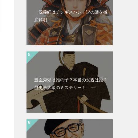
「源義経はチンギスハン」説の謎を徹
底解明
）
豊臣秀頼は誰の子？本当の父親は誰？
歴史最大級のミステリー！