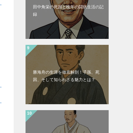
田中角栄の死因と晩年の闘病生活の記
録
勝海舟の生涯を徹底解剖！子孫、死
因、そして知られざる魅力とは？