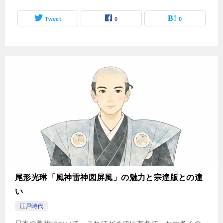
Tweet
0
0
尾形光琳「風神雷神図屏風」の魅力と宗達版との違
い
江戸時代