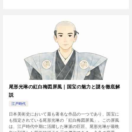
尾形光琳の紅白梅図屏風｜国宝の魅力と謎を徹底解
説
江戸時代
日本美術史において最も著名な作品の一つであり、国宝に
も指定されている尾形光琳の「紅白梅図屏風」。この屏風
は、江戸時代中期に活躍した琳派の巨匠、尾形光琳が最晩