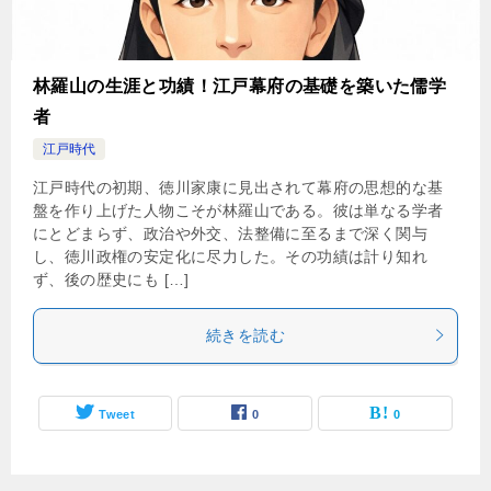
林羅山の生涯と功績！江戸幕府の基礎を築いた儒学
者
江戸時代
江戸時代の初期、徳川家康に見出されて幕府の思想的な基
盤を作り上げた人物こそが林羅山である。彼は単なる学者
にとどまらず、政治や外交、法整備に至るまで深く関与
し、徳川政権の安定化に尽力した。その功績は計り知れ
ず、後の歴史にも […]
続きを読む
Tweet
0
0