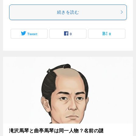
続きを読む
Tweet
0
0
滝沢馬琴と曲亭馬琴は同一人物？名前の謎