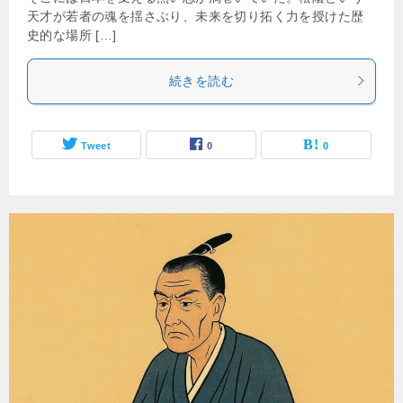
天才が若者の魂を揺さぶり、未来を切り拓く力を授けた歴
史的な場所 […]
続きを読む
Tweet
0
0