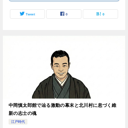
Tweet
0
0
中岡慎太郎館で辿る激動の幕末と北川村に息づく維
新の志士の魂
江戸時代