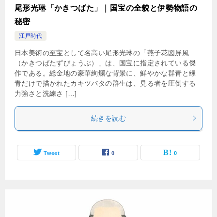
尾形光琳「かきつばた」｜国宝の全貌と伊勢物語の
秘密
江戸時代
日本美術の至宝として名高い尾形光琳の「燕子花図屏風
（かきつばたずびょうぶ）」は、国宝に指定されている傑
作である。総金地の豪華絢爛な背景に、鮮やかな群青と緑
青だけで描かれたカキツバタの群生は、見る者を圧倒する
力強さと洗練さ […]
続きを読む
Tweet
0
0