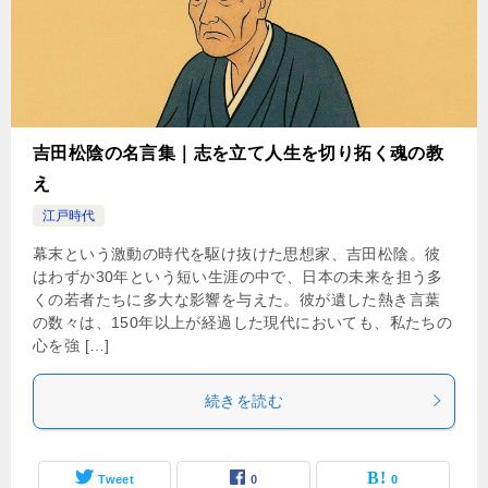
吉田松陰の名言集｜志を立て人生を切り拓く魂の教
え
江戸時代
幕末という激動の時代を駆け抜けた思想家、吉田松陰。彼
はわずか30年という短い生涯の中で、日本の未来を担う多
くの若者たちに多大な影響を与えた。彼が遺した熱き言葉
の数々は、150年以上が経過した現代においても、私たちの
心を強 […]
続きを読む
Tweet
0
0