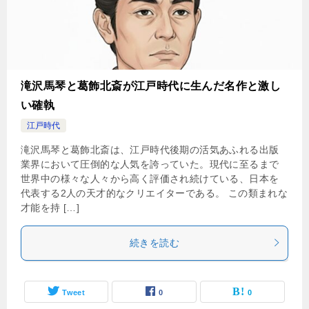
滝沢馬琴と葛飾北斎が江戸時代に生んだ名作と激し
い確執
江戸時代
滝沢馬琴と葛飾北斎は、江戸時代後期の活気あふれる出版
業界において圧倒的な人気を誇っていた。現代に至るまで
世界中の様々な人々から高く評価され続けている、日本を
代表する2人の天才的なクリエイターである。 この類まれな
才能を持 […]
続きを読む
Tweet
0
0