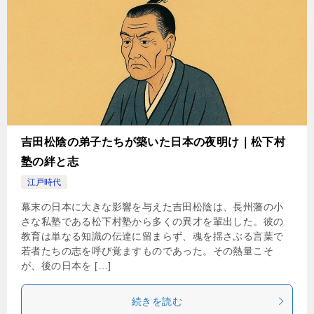
吉田松陰の弟子たちが築いた日本の夜明け｜松下村
塾の絆と志
江戸時代
幕末の日本に大きな影響を与えた吉田松陰は、長州藩の小
さな私塾である松下村塾から多くの異才を輩出した。彼の
教育は単なる知識の伝達に留まらず、魂を揺さぶる言葉で
若者たちの志を呼び覚ますものであった。その熱量こそ
が、後の日本を […]
続きを読む