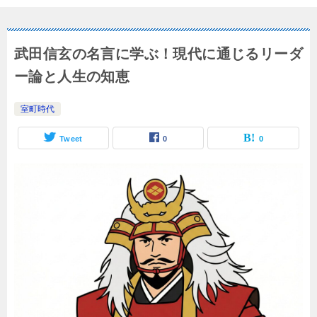
武田信玄の名言に学ぶ！現代に通じるリーダ
ー論と人生の知恵
室町時代
Tweet
0
0