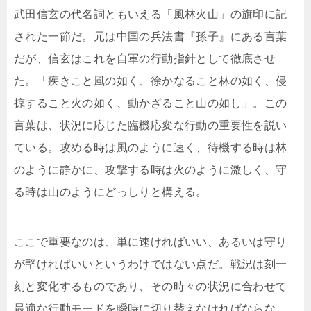
武田信玄の代名詞ともいえる「風林火山」の旗印に記
された一節だ。元は中国の兵法書『孫子』にある言葉
だが、信玄はこれを自軍の行動指針として徹底させ
た。「疾きこと風の如く、徐かなること林の如く、侵
掠すること火の如く、動かざること山の如し」。この
言葉は、状況に応じた臨機応変な行動の重要性を説い
ている。攻める時は風のように速く、待機する時は林
のように静かに、攻撃する時は火のように激しく、守
る時は山のようにどっしりと構える。
ここで重要なのは、単に速ければいい、あるいは守り
が堅ければいいというわけではない点だ。戦況は刻一
刻と変化するものであり、その時々の状況に合わせて
最適な行動モードを瞬時に切り替えなければならな