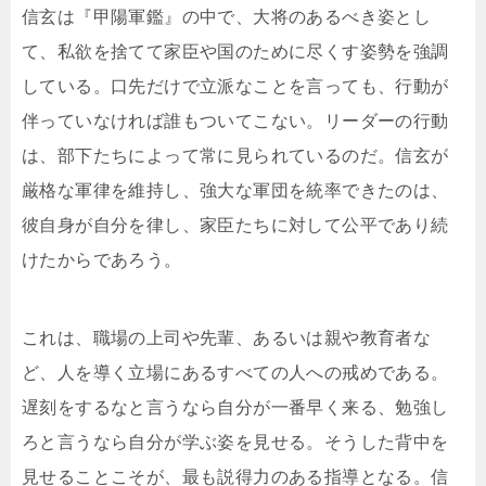
信玄は『甲陽軍鑑』の中で、大将のあるべき姿とし
て、私欲を捨てて家臣や国のために尽くす姿勢を強調
している。口先だけで立派なことを言っても、行動が
伴っていなければ誰もついてこない。リーダーの行動
は、部下たちによって常に見られているのだ。信玄が
厳格な軍律を維持し、強大な軍団を統率できたのは、
彼自身が自分を律し、家臣たちに対して公平であり続
けたからであろう。
これは、職場の上司や先輩、あるいは親や教育者な
ど、人を導く立場にあるすべての人への戒めである。
遅刻をするなと言うなら自分が一番早く来る、勉強し
ろと言うなら自分が学ぶ姿を見せる。そうした背中を
見せることこそが、最も説得力のある指導となる。信