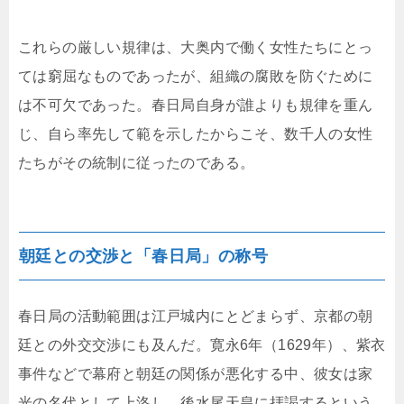
これらの厳しい規律は、大奥内で働く女性たちにとっ
ては窮屈なものであったが、組織の腐敗を防ぐために
は不可欠であった。春日局自身が誰よりも規律を重ん
じ、自ら率先して範を示したからこそ、数千人の女性
たちがその統制に従ったのである。
朝廷との交渉と「春日局」の称号
春日局の活動範囲は江戸城内にとどまらず、京都の朝
廷との外交交渉にも及んだ。寛永6年（1629年）、紫衣
事件などで幕府と朝廷の関係が悪化する中、彼女は家
光の名代として上洛し、後水尾天皇に拝謁するという