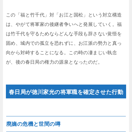
この「福と竹千代」対「お江と国松」という対立構造
は、やがて将軍家の後継者争いへと発展していく。福
は竹千代を守るためならどんな手段も辞さない覚悟を
固め、城内での孤立を恐れずに、お江派の勢力と真っ
向から対峙することになる。この時の凄まじい執念
が、後の春日局の権力の源泉となったのだ。
春日局が徳川家光の将軍職を確定させた行動
廃嫡の危機と世間の噂