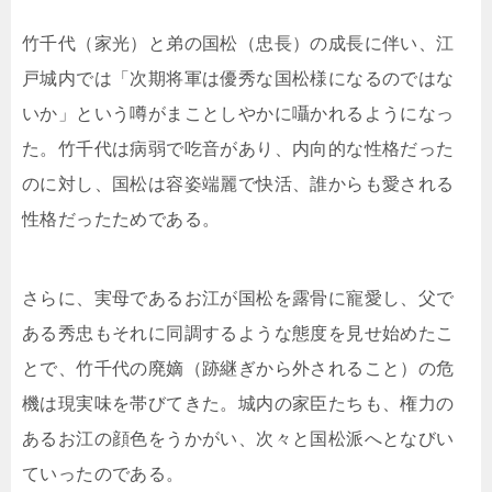
竹千代（家光）と弟の国松（忠長）の成長に伴い、江
戸城内では「次期将軍は優秀な国松様になるのではな
いか」という噂がまことしやかに囁かれるようになっ
た。竹千代は病弱で吃音があり、内向的な性格だった
のに対し、国松は容姿端麗で快活、誰からも愛される
性格だったためである。
さらに、実母であるお江が国松を露骨に寵愛し、父で
ある秀忠もそれに同調するような態度を見せ始めたこ
とで、竹千代の廃嫡（跡継ぎから外されること）の危
機は現実味を帯びてきた。城内の家臣たちも、権力の
あるお江の顔色をうかがい、次々と国松派へとなびい
ていったのである。