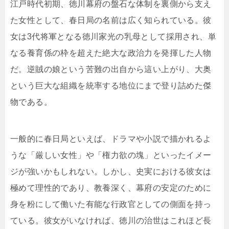
江戸時代初期、徳川幕府の盤石な体制を裏側から支え
た女性として、春日局の名前は広く知られている。彼
女は3代将軍となる徳川家光の乳母として採用され、単
なる養育係の枠を超えた絶大な政治力を発揮した人物
だ。逆賊の娘という苦難の出自から這い上がり、大奥
という巨大な組織を統率する地位にまで登り詰めた傑
物である。
一般的に春日局といえば、ドラマや小説で描かれるよ
うな「厳しい女性」や「権力欲の塊」といったイメー
ジが強いかもしれない。しかし、史実における彼女は
極めて理性的であり、教養深く、幕府の安定のために
身を粉にして働いた有能な行政官としての側面を持っ
ている。彼女がいなければ、徳川の治世はこれほど長