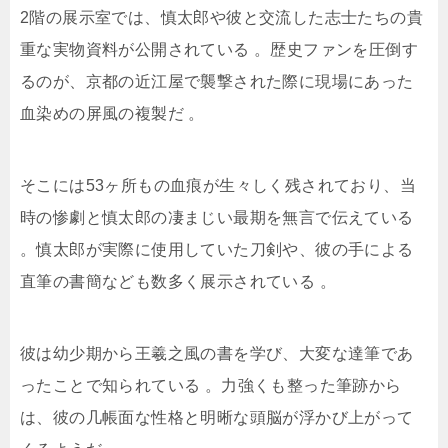
2階の展示室では、慎太郎や彼と交流した志士たちの貴
重な実物資料が公開されている
。歴史ファンを圧倒す
るのが、京都の近江屋で襲撃された際に現場にあった
血染めの屏風の複製だ
。
そこには53ヶ所もの血痕が生々しく残されており、当
時の惨劇と慎太郎の凄まじい最期を無言で伝えている
。慎太郎が実際に使用していた刀剣や、彼の手による
直筆の書簡なども数多く展示されている
。
彼は幼少期から王羲之風の書を学び、大変な達筆であ
ったことで知られている
。力強くも整った筆跡から
は、彼の几帳面な性格と明晰な頭脳が浮かび上がって