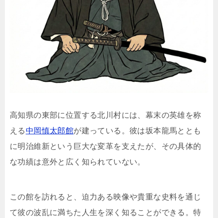
高知県の東部に位置する北川村には、幕末の英雄を称
える
中岡慎太郎館
が建っている。彼は坂本龍馬ととも
に明治維新という巨大な変革を支えたが、その具体的
な功績は意外と広く知られていない。
この館を訪れると、迫力ある映像や貴重な史料を通じ
て彼の波乱に満ちた人生を深く知ることができる。特