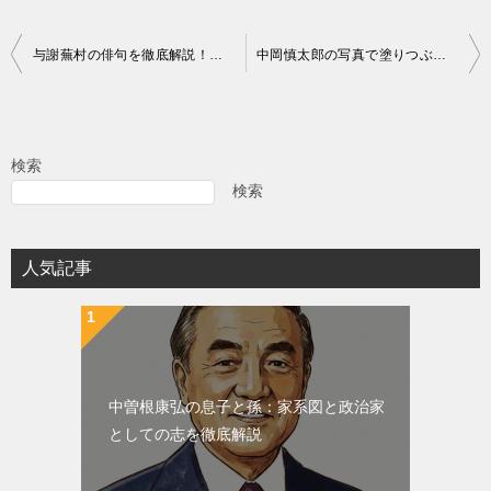
投
与謝蕪村の俳句を徹底解説！絵画的な美しさと生涯の名句を紹介
中岡慎太郎の写真で塗りつぶされた人物の正体と消された真相
稿
ナ
ビ
検索
ゲ
検索
ー
シ
人気記事
ョ
ン
中曽根康弘の息子と孫：家系図と政治家
としての志を徹底解説