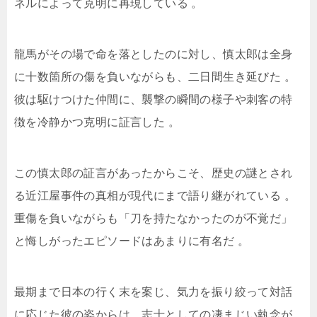
ネルによって克明に再現している
。
龍馬がその場で命を落としたのに対し、慎太郎は全身
に十数箇所の傷を負いながらも、二日間生き延びた
。
彼は駆けつけた仲間に、襲撃の瞬間の様子や刺客の特
徴を冷静かつ克明に証言した
。
この慎太郎の証言があったからこそ、歴史の謎とされ
る近江屋事件の真相が現代にまで語り継がれている
。
重傷を負いながらも「刀を持たなかったのが不覚だ」
と悔しがったエピソードはあまりに有名だ
。
最期まで日本の行く末を案じ、気力を振り絞って対話
に応じた彼の姿からは、志士としての凄まじい執念が