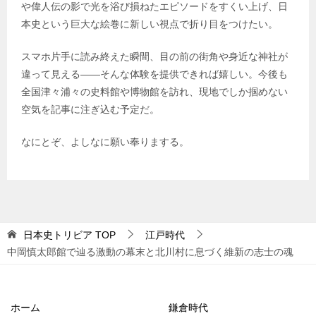
や偉人伝の影で光を浴び損ねたエピソードをすくい上げ、日
本史という巨大な絵巻に新しい視点で折り目をつけたい。
スマホ片手に読み終えた瞬間、目の前の街角や身近な神社が
違って見える――そんな体験を提供できれば嬉しい。今後も
全国津々浦々の史料館や博物館を訪れ、現地でしか掴めない
空気を記事に注ぎ込む予定だ。
なにとぞ、よしなに願い奉りまする。
日本史トリビア
TOP
江戸時代
中岡慎太郎館で辿る激動の幕末と北川村に息づく維新の志士の魂
ホーム
鎌倉時代