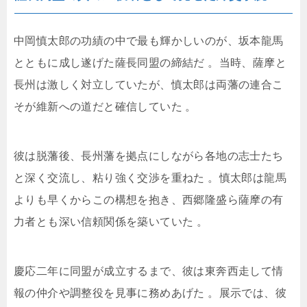
中岡慎太郎の功績の中で最も輝かしいのが、坂本龍馬
とともに成し遂げた薩長同盟の締結だ
。当時、薩摩と
長州は激しく対立していたが、慎太郎は両藩の連合こ
そが維新への道だと確信していた
。
彼は脱藩後、長州藩を拠点にしながら各地の志士たち
と深く交流し、粘り強く交渉を重ねた
。慎太郎は龍馬
よりも早くからこの構想を抱き、西郷隆盛ら薩摩の有
力者とも深い信頼関係を築いていた
。
慶応二年に同盟が成立するまで、彼は東奔西走して情
報の仲介や調整役を見事に務めあげた
。展示では、彼