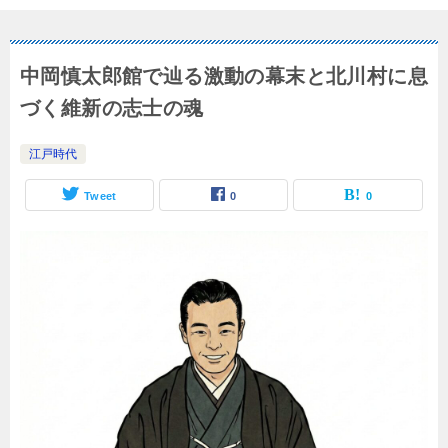
中岡慎太郎館で辿る激動の幕末と北川村に息
づく維新の志士の魂
江戸時代
Tweet
0
0