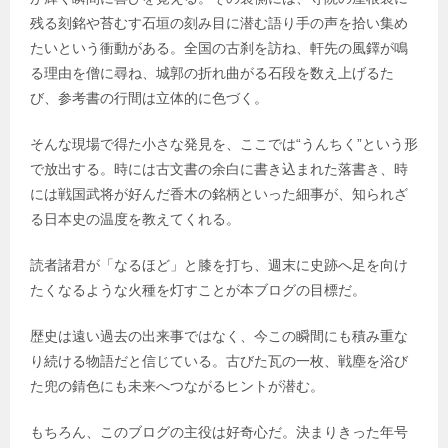
残る刻銘や苔むす石垣の刻み目に潜む語り手の声を拾い集め
たいという衝動がある。全国の古刹を訪ね、軒先の風鐸が鳴
る理由を僧に尋ね、城郭の折れ曲がる石段を数え上げるた
び、参考書の行間は立体的に色づく。
そんな現場で得た小さな発見を、ここでは“うんちく”という形
で放出する。時には古文書の余白に書き込まれた落書き、時
には戦国武将が好んだ香木の銘柄といった細事が、知られざ
る日本史の温度を教えてくれる。
読者諸君が「なるほど」と膝を打ち、週末に史跡へ足を向け
たくなるような火種を灯すことが本ブログの目標だ。
歴史は遠い過去の出来事ではなく、今この瞬間にも積み重な
り続ける物語だと信じている。古びた瓦の一枚、戦塵を浴び
た兜の錆色にも未来へつながるヒントが潜む。
もちろん、このブログの主役は好奇心だ。決まりきった年号