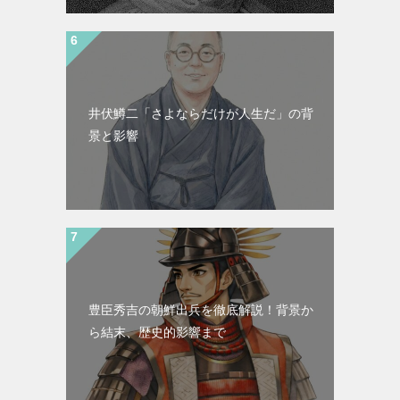
井伏鱒二「さよならだけが人生だ」の背
景と影響
豊臣秀吉の朝鮮出兵を徹底解説！背景か
ら結末、歴史的影響まで