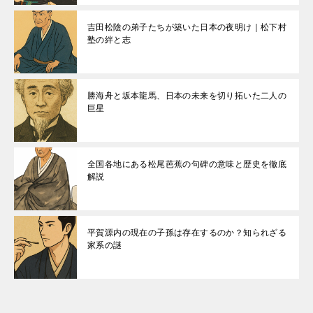
吉田松陰の弟子たちが築いた日本の夜明け｜松下村
塾の絆と志
勝海舟と坂本龍馬、日本の未来を切り拓いた二人の
巨星
全国各地にある松尾芭蕉の句碑の意味と歴史を徹底
解説
平賀源内の現在の子孫は存在するのか？知られざる
家系の謎