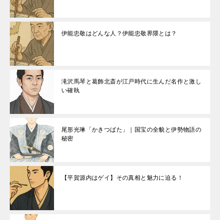
伊能忠敬はどんな人？伊能忠敬界隈とは？
滝沢馬琴と葛飾北斎が江戸時代に生んだ名作と激し
い確執
尾形光琳「かきつばた」｜国宝の全貌と伊勢物語の
秘密
【平賀源内はゲイ】その真相と魅力に迫る！