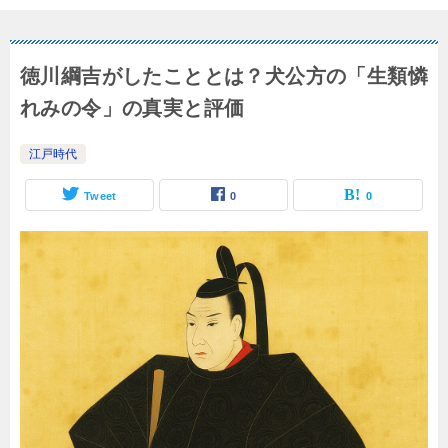
徳川綱吉がしたこととは？犬公方の「生類憐
れみの令」の真実と評価
江戸時代
Tweet
0
0