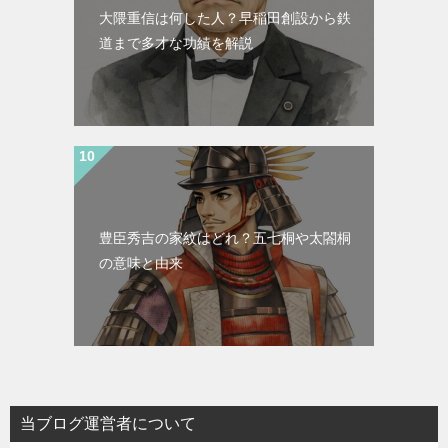
大隈重信は何した人？早稲田創設から鉄
道まで多才な功績を解説
豊臣秀吉の家紋はどれ？五七桐や太閤桐
の意味と由来
当ブログ運営者について