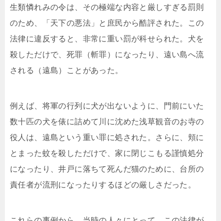
生類憐れみの令は、その極端な内容と厳しすぎる罰則
のため、「天下の悪法」と庶民から酷評された。この
法律に違反すると、非常に重い罰が科せられた。犬を
殺しただけで、死罪（斬罪）になったり、遠い島へ流
される（遠島）ことがあった。
例えば、将軍の行列に犬が出ないように、門前にいた
数十匹の犬を俵に詰めて川に沈めた浅草観音のお寺の
役人は、遠島という重い罪に処された。さらに、頬に
とまった蚊を殺しただけで、家に閉じこもる謹慎処分
になったり、井戸に落ちて死んだ猫のために、台所の
責任者が流刑になったりするほどの厳しさだった。
これらの事例から、当時の人々にとって、この法律が