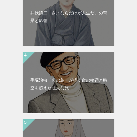
井伏鱒二「さよならだけが人生だ」の背
景と影響
手塚治虫「火の鳥」が描く命の輪廻と時
空を超えた壮大な旅