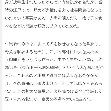
身が戌年生まれだったからという俗説が有名だが、当
時の江戸では、野犬が大量に増えて社会問題になって
いたという事実がある。人間を噛んだり、捨て子を食
べるなどの問題が頻繁に起きていたのだ。
生類憐れみの令によって犬を殺せなくなった幕府は、
野犬を収容するために、江戸の郊外に巨大な犬小屋
（御囲）をいくつも作った。中でも中野犬小屋は、約
29万坪（東京ドーム約20個分）という広大な敷地を誇
った。これらの犬小屋の維持には莫大なお金がかか
り、その費用は「御犬上げ金」として庶民から集めら
れた。この莫大な費用と、犬を傷つけるだけで厳しく
罰せられる状況が、庶民の不満を大いに高めた。