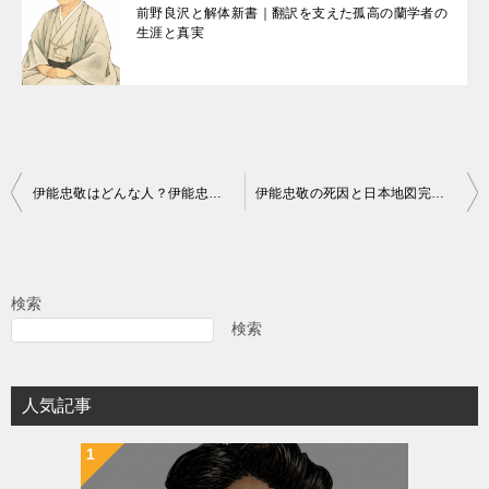
前野良沢と解体新書｜翻訳を支えた孤高の蘭学者の
生涯と真実
投
伊能忠敬はどんな人？伊能忠敬界隈とは？
伊能忠敬の死因と日本地図完成の裏側：秘められた真実と偉業の全貌
稿
ナ
ビ
検索
ゲ
検索
ー
シ
人気記事
ョ
ン