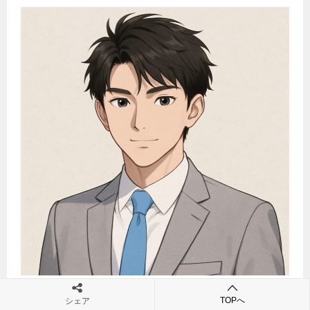
「日本史トリビア」へようこそ！
TOPへ
シェア