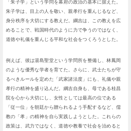
「朱子学」という学問を幕府の政治の基本に据えた。
朱子学は、目上の人を敬い、親孝行を重んじるなど、
身分秩序を大切にする教えだ。綱吉は、この教えを広
めることで、戦国時代のように力で争うのではなく、
道徳や礼儀を重んじる平和な社会をつくろうとした。
例えば、彼は湯島聖堂という学問所を整備し、林鳳岡
のような優秀な学者を育てた。さらに、武士たちが守
るべきルールを定めた「武家諸法度」にも、礼儀や親
孝行の精神を盛り込んだ。綱吉自身も、母である桂昌
院を心から大切にし、女性としては最高の位である
「従一位」を朝廷から贈られるよう手配するなど、儒
教の「孝」の精神を自ら実践しようとした。これらの
政策は、武力ではなく、道徳や教養で社会を治めると