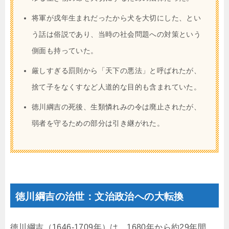
将軍が戌年生まれだったから犬を大切にした、とい
う話は俗説であり、当時の社会問題への対策という
側面も持っていた。
厳しすぎる罰則から「天下の悪法」と呼ばれたが、
捨て子をなくすなど人道的な目的も含まれていた。
徳川綱吉の死後、生類憐れみの令は廃止されたが、
弱者を守るための部分は引き継がれた。
徳川綱吉の治世：文治政治への大転換
徳川綱吉（1646-1709年）は、1680年から約29年間、