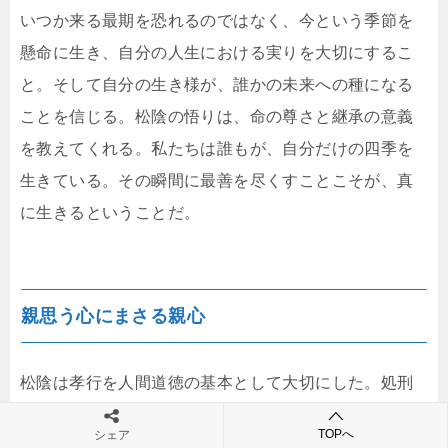
いつか来る最期を恐れるのではなく、今という季節を
懸命に生き、自分の人生における実りを大切にするこ
と。そして自分の生き様が、誰かの未来への種になる
ことを信じる。松陰の悟りは、命の尊さと継承の意義
を教えてくれる。私たちは誰もが、自分だけの四季を
生きている。その瞬間に最善を尽くすことこそが、真
に生きるということだ。
親思う心にまさる親心
松陰は孝行を人間道徳の基本として大切にした。処刑
の直前、彼は故郷の父母に宛てた手紙の中で、親思う
TOPへ
シェア
心にまさる親心という句を遺した。子が親を思う気持