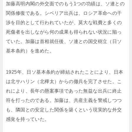
加藤高明内閣の外交面でのもう1つの功績は、ソ連との
関係修復である。シベリア出兵は、ロシア革命への干
渉を目的として行われていたが、莫大な戦費と多くの
死傷者を出しながら何の成果も得られない状況に陥っ
ていた。加藤は首相就任後、ソ連との国交樹立（日ソ
基本条約）を進めた。
1925年、日ソ基本条約が締結されたことにより、日本
は北サハリン（北樺太）からの撤兵を完了させた。こ
れにより、長年の懸案事項であった無益な出兵に終止
符を打ったのである。加藤は、共産主義を警戒しつつ
も、隣国との安定した関係を築くという現実的な外交
感覚を持っていた。