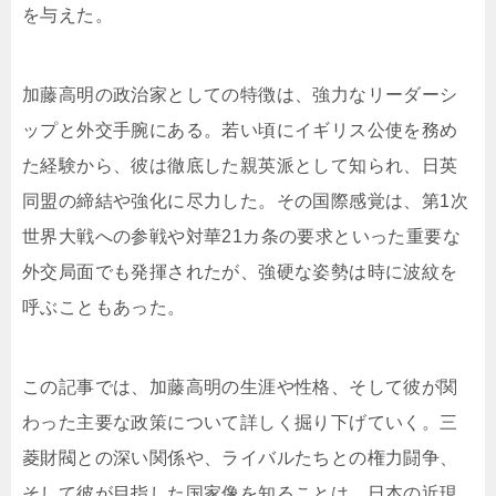
を与えた。
加藤高明の政治家としての特徴は、強力なリーダーシ
ップと外交手腕にある。若い頃にイギリス公使を務め
た経験から、彼は徹底した親英派として知られ、日英
同盟の締結や強化に尽力した。その国際感覚は、第1次
世界大戦への参戦や対華21カ条の要求といった重要な
外交局面でも発揮されたが、強硬な姿勢は時に波紋を
呼ぶこともあった。
この記事では、加藤高明の生涯や性格、そして彼が関
わった主要な政策について詳しく掘り下げていく。三
菱財閥との深い関係や、ライバルたちとの権力闘争、
そして彼が目指した国家像を知ることは、日本の近現