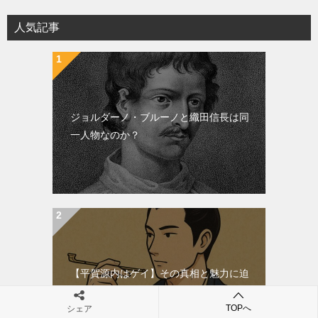
ー
シ
人気記事
ョ
ン
ジョルダーノ・ブルーノと織田信長は同
一人物なのか？
【平賀源内はゲイ】その真相と魅力に迫
る！
TOPへ
シェア