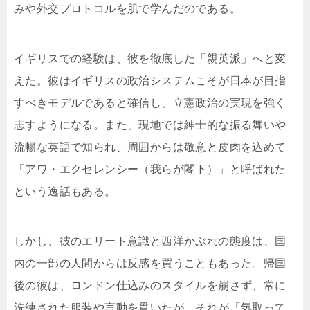
みや外交プロトコルを肌で学んだのである。
イギリスでの経験は、彼を徹底した「親英派」へと変
えた。彼はイギリスの政治システムこそが日本が目指
すべきモデルであると確信し、立憲政治の実現を強く
志すようになる。また、現地では紳士的な振る舞いや
流暢な英語で知られ、周囲からは敬意と皮肉を込めて
「アワ・エクセレンシー（我らが閣下）」と呼ばれた
という逸話もある。
しかし、彼のエリート意識と西洋かぶれの態度は、国
内の一部の人間からは反感を買うこともあった。帰国
後の彼は、ロンドン仕込みのスタイルを崩さず、常に
洗練された服装や言動を貫いたが、それが「気取って