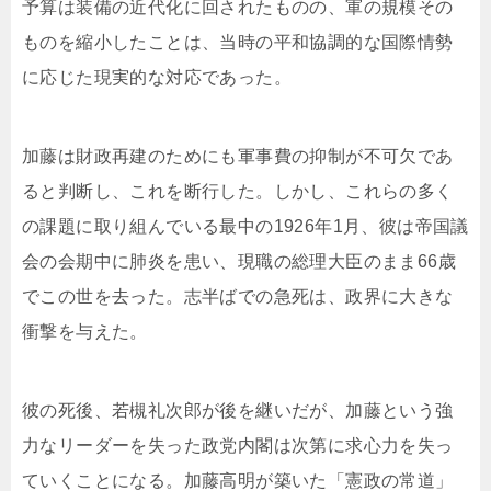
予算は装備の近代化に回されたものの、軍の規模その
ものを縮小したことは、当時の平和協調的な国際情勢
に応じた現実的な対応であった。
加藤は財政再建のためにも軍事費の抑制が不可欠であ
ると判断し、これを断行した。しかし、これらの多く
の課題に取り組んでいる最中の1926年1月、彼は帝国議
会の会期中に肺炎を患い、現職の総理大臣のまま66歳
でこの世を去った。志半ばでの急死は、政界に大きな
衝撃を与えた。
彼の死後、若槻礼次郎が後を継いだが、加藤という強
力なリーダーを失った政党内閣は次第に求心力を失っ
ていくことになる。加藤高明が築いた「憲政の常道」