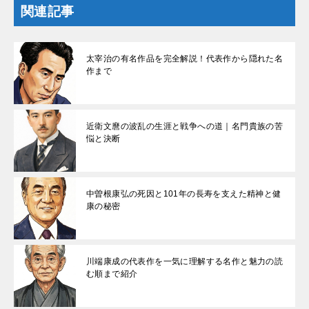
関連記事
太宰治の有名作品を完全解説！代表作から隠れた名
作まで
近衛文麿の波乱の生涯と戦争への道｜名門貴族の苦
悩と決断
中曽根康弘の死因と101年の長寿を支えた精神と健
康の秘密
川端康成の代表作を一気に理解する名作と魅力の読
む順まで紹介