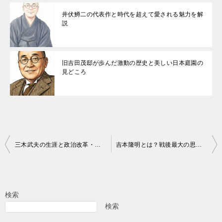
井伏鱒二の代表作と時代を超えて愛される魅力を解
説
旧吉田茂邸が歩んだ激動の歴史と美しい日本庭園の
見どころ
投
三木武夫の生涯と政治改革・クリーンな功績を徹底解説
吉本隆明とは？戦後最大の思想家が遺した圧倒的な功績と視点
稿
ナ
ビ
検索
ゲ
検索