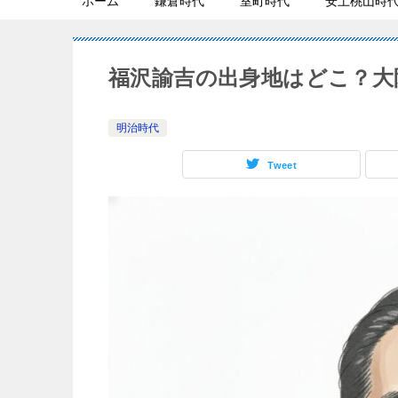
ホーム
鎌倉時代
室町時代
安土桃山時
福沢諭吉の出身地はどこ？大
明治時代
Tweet