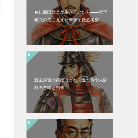
もし織田信長が生きていたら――天下
布武の先に見えた未来を徹底考察
豊臣秀吉の家紋はどれ？五七桐や太閤
桐の意味と由来