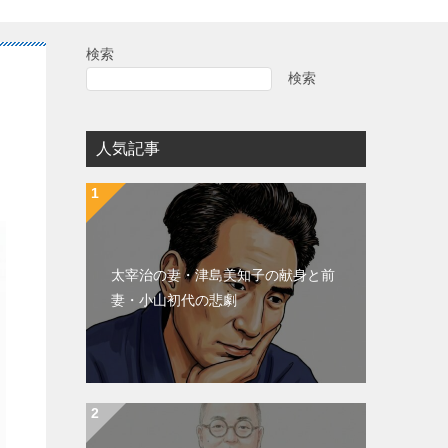
検索
検索
人気記事
太宰治の妻・津島美知子の献身と前
妻・小山初代の悲劇