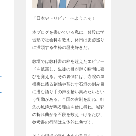
「日本史トリビア」へようこそ！
本ブログを書いている私は、普段は学
習塾で社会科を教え、休日は史跡巡り
に没頭する生粋の歴史好きだ。
教壇では教科書の枠を超えたエピソー
ドを披露し、生徒の目が輝く瞬間に喜
びを覚える。その裏側には、寺院の屋
根裏に残る刻銘や苔むす石垣の刻み目
に潜む語り手の声を拾い集めたいとい
う衝動がある。全国の古刹を訪ね、軒
先の風鐸が鳴る理由を僧に尋ね、城郭
の折れ曲がる石段を数え上げるたび、
参考書の行間は立体的に色づく。
そんな現場で得た小さな発見を、ここ