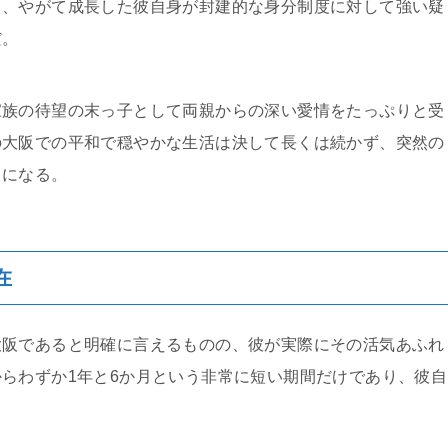
り、やがて成長した彼自身が封建的な身分制度に対して強い疑
だ。
家族の待望の末っ子として両親からの深い愛情をたっぷりと受
の大阪での平和で穏やかな生活は決して長くは続かず、突然の
とになる。
在
大阪であると明確に言えるものの、彼が実際にその活気あふれ
らわずか1年と6か月という非常に短い期間だけであり、彼自