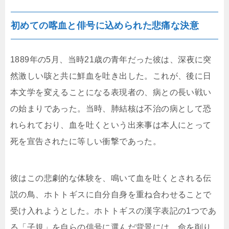
初めての喀血と俳号に込められた悲痛な決意
1889年の5月、当時21歳の青年だった彼は、深夜に突
然激しい咳と共に鮮血を吐き出した。これが、後に日
本文学を変えることになる表現者の、病との長い戦い
の始まりであった。当時、肺結核は不治の病として恐
れられており、血を吐くという出来事は本人にとって
死を宣告されたに等しい衝撃であった。
彼はこの悲劇的な体験を、鳴いて血を吐くとされる伝
説の鳥、ホトトギスに自分自身を重ね合わせることで
受け入れようとした。ホトトギスの漢字表記の1つであ
る「子規」を自らの俳号に選んだ背景には、命を削り