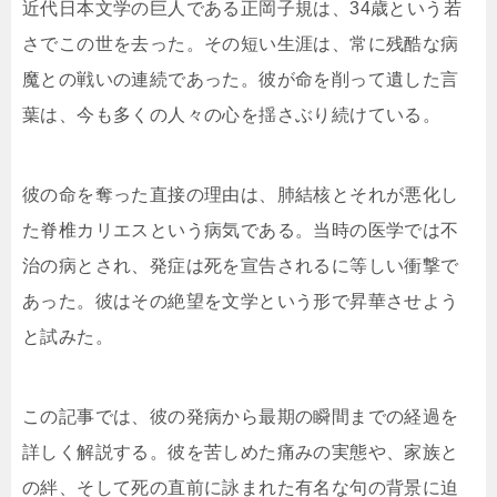
近代日本文学の巨人である正岡子規は、34歳という若
さでこの世を去った。その短い生涯は、常に残酷な病
魔との戦いの連続であった。彼が命を削って遺した言
葉は、今も多くの人々の心を揺さぶり続けている。
彼の命を奪った直接の理由は、肺結核とそれが悪化し
た脊椎カリエスという病気である。当時の医学では不
治の病とされ、発症は死を宣告されるに等しい衝撃で
あった。彼はその絶望を文学という形で昇華させよう
と試みた。
この記事では、彼の発病から最期の瞬間までの経過を
詳しく解説する。彼を苦しめた痛みの実態や、家族と
の絆、そして死の直前に詠まれた有名な句の背景に迫