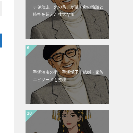
手塚治虫「火の鳥」が描く命の輪廻と
時空を超えた壮大な旅
と
手塚治虫の妻・手塚悦子｜結婚・家族
エピソードも整理