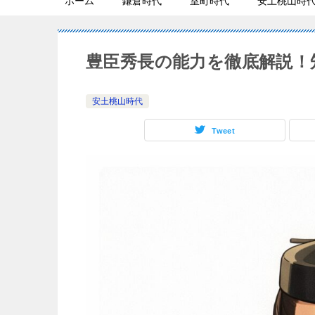
ホーム
鎌倉時代
室町時代
安土桃山時
豊臣秀長の能力を徹底解説！
安土桃山時代
Tweet