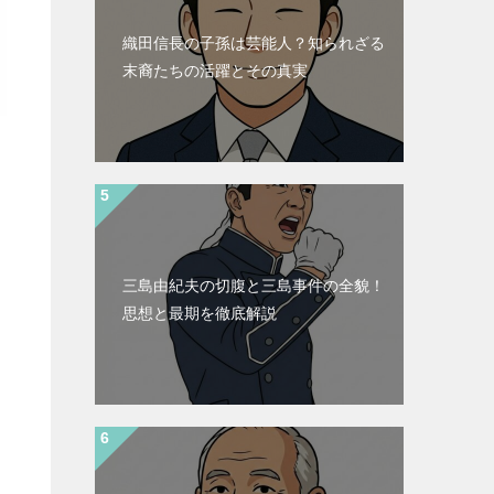
織田信長の子孫は芸能人？知られざる
末裔たちの活躍とその真実
三島由紀夫の切腹と三島事件の全貌！
思想と最期を徹底解説