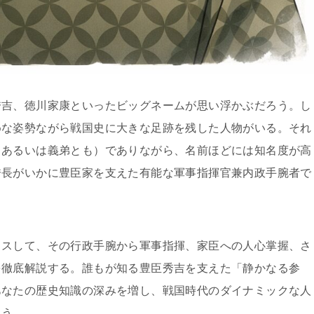
秀吉、徳川家康といったビッグネームが思い浮かぶだろう。し
めな姿勢ながら戦国史に大きな足跡を残した人物がいる。それ
（あるいは義弟とも）でありながら、名前ほどには知名度が高
秀長がいかに豊臣家を支えた有能な軍事指揮官兼内政手腕者で
カスして、その行政手腕から軍事指揮、家臣への人心掌握、さ
を徹底解説する。誰もが知る豊臣秀吉を支えた「静かなる参
あなたの歴史知識の深みを増し、戦国時代のダイナミックな人
思う。