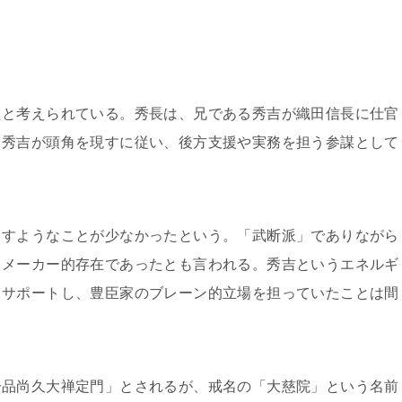
たと考えられている。秀長は、兄である秀吉が織田信長に仕官
て秀吉が頭角を現すに従い、後方支援や実務を担う参謀として
出すようなことが少なかったという。「武断派」でありながら
ドメーカー的存在であったとも言われる。秀吉というエネルギ
らサポートし、豊臣家のブレーン的立場を担っていたことは間
一品尚久大禅定門」とされるが、戒名の「大慈院」という名前