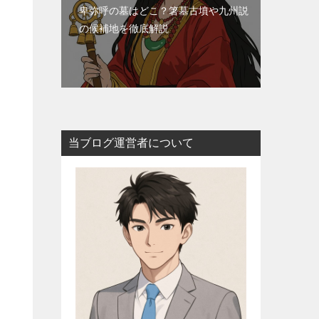
卑弥呼の墓はどこ？箸墓古墳や九州説
の候補地を徹底解説
当ブログ運営者について