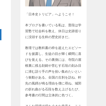
「日本史トリビア」へようこそ！
本ブログを書いている私は、普段は学
習塾で社会科を教え、休日は史跡巡り
に没頭する生粋の歴史好きだ。
教壇では教科書の枠を超えたエピソー
ドを披露し、生徒の目が輝く瞬間に喜
びを覚える。その裏側には、寺院の屋
根裏に残る刻銘や苔むす石垣の刻み目
に潜む語り手の声を拾い集めたいとい
う衝動がある。全国の古刹を訪ね、軒
先の風鐸が鳴る理由を僧に尋ね、城郭
の折れ曲がる石段を数え上げるたび、
参考書の行間は立体的に色づく。
そんな現場で得た小さな発見を、ここ