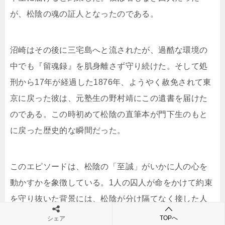
が、松陰の魂の証人となったのである。
沼崎はその後に三宅島へと流されたが、過酷な環境の
中でも『留魂録』を肌身離さず守り続けた。そして処
刑から17年が経過した1876年、ようやく赦免されて東
京に戻った彼は、元塾生の野村靖にこの遺書を届けた
のである。この時初めて松陰の直筆本が門下生のもと
に戻った歴史的な瞬間だった。
このエピソードは、松陰の「至誠」がいかに人の心を
動かすかを象徴している。1人の囚人が命をかけて約束
を守り抜いた背景には、松陰が分け隔てなく接した人
間愛があった。沼崎の誠実さはまさに松陰が教えた士
TOPへ
シェア