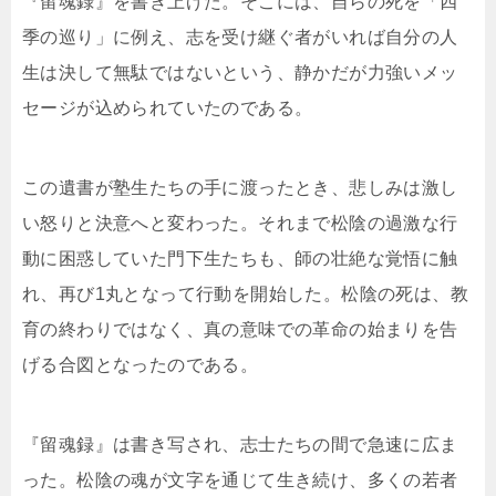
『留魂録』を書き上げた。そこには、自らの死を「四
季の巡り」に例え、志を受け継ぐ者がいれば自分の人
生は決して無駄ではないという、静かだが力強いメッ
セージが込められていたのである。
この遺書が塾生たちの手に渡ったとき、悲しみは激し
い怒りと決意へと変わった。それまで松陰の過激な行
動に困惑していた門下生たちも、師の壮絶な覚悟に触
れ、再び1丸となって行動を開始した。松陰の死は、教
育の終わりではなく、真の意味での革命の始まりを告
げる合図となったのである。
『留魂録』は書き写され、志士たちの間で急速に広ま
った。松陰の魂が文字を通じて生き続け、多くの若者