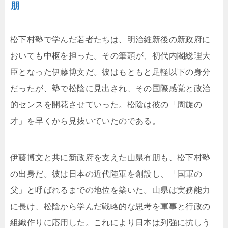
朋
松下村塾で学んだ若者たちは、明治維新後の新政府に
おいても中枢を担った。その筆頭が、初代内閣総理大
臣となった伊藤博文だ。彼はもともと足軽以下の身分
だったが、塾で松陰に見出され、その国際感覚と政治
的センスを開花させていった。松陰は彼の「周旋の
才」を早くから見抜いていたのである。
伊藤博文と共に新政府を支えた山県有朋も、松下村塾
の出身だ。彼は日本の近代陸軍を創設し、「国軍の
父」と呼ばれるまでの地位を築いた。山県は実務能力
に長け、松陰から学んだ戦略的な思考を軍事と行政の
組織作りに応用した。これにより日本は列強に抗しう