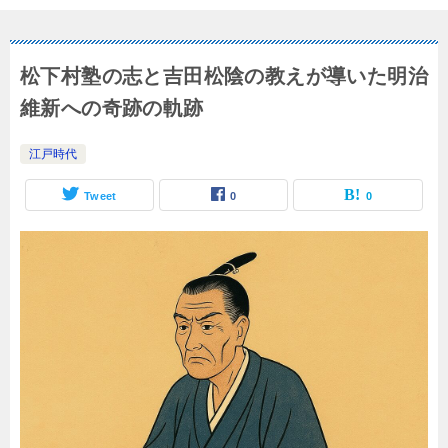
松下村塾の志と吉田松陰の教えが導いた明治
維新への奇跡の軌跡
江戸時代
Tweet
0
0