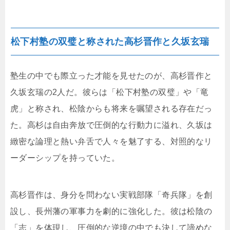
松下村塾の双璧と称された高杉晋作と久坂玄瑞
塾生の中でも際立った才能を見せたのが、高杉晋作と
久坂玄瑞の2人だ。彼らは「松下村塾の双璧」や「竜
虎」と称され、松陰からも将来を嘱望される存在だっ
た。高杉は自由奔放で圧倒的な行動力に溢れ、久坂は
緻密な論理と熱い弁舌で人々を魅了する、対照的なリ
ーダーシップを持っていた。
高杉晋作は、身分を問わない実戦部隊「奇兵隊」を創
設し、長州藩の軍事力を劇的に強化した。彼は松陰の
「志」を体現し、圧倒的な逆境の中でも決して諦めな