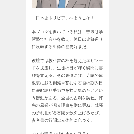
「日本史トリビア」へようこそ！
本ブログを書いている私は、普段は学
習塾で社会科を教え、休日は史跡巡り
に没頭する生粋の歴史好きだ。
教壇では教科書の枠を超えたエピソー
ドを披露し、生徒の目が輝く瞬間に喜
びを覚える。その裏側には、寺院の屋
根裏に残る刻銘や苔むす石垣の刻み目
に潜む語り手の声を拾い集めたいとい
う衝動がある。全国の古刹を訪ね、軒
先の風鐸が鳴る理由を僧に尋ね、城郭
の折れ曲がる石段を数え上げるたび、
参考書の行間は立体的に色づく。
そんな現場で得た小さな発見を、ここ