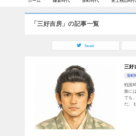
ホーム
鎌倉時代
室町時代
安土桃山時
「三好吉房」の記事一覧
Tweet
三好
室町
戦国
族に
でも
だ。も