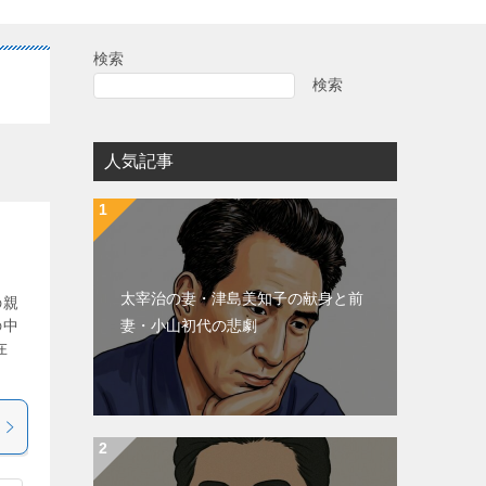
検索
検索
人気記事
太宰治の妻・津島美知子の献身と前
の親
妻・小山初代の悲劇
の中
在