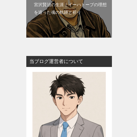
宮沢賢治の生涯｜イーハトーブの理想
を追った魂の軌跡と祈り
当ブログ運営者について