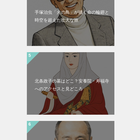
手塚治虫「火の鳥」が描く命の輪廻と
時空を超えた壮大な旅
北条政子の墓はどこ？安養院・寿福寺
へのアクセスと見どころ