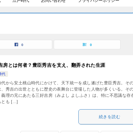
代
江戸時代
お問い合わせ
プライバシーポリシー
0
0
吉房とは何者？豊臣秀吉を支え、翻弄された生涯
時代
時代から安土桃山時代にかけて、天下統一を成し遂げた豊臣秀吉。そ
は、秀吉の出世とともに歴史の表舞台に登場した人物が多くいる。そ
、義理の兄にあたる三好吉房（みよし よしふさ）は、特に不思議な存
とも […]
続きを読む