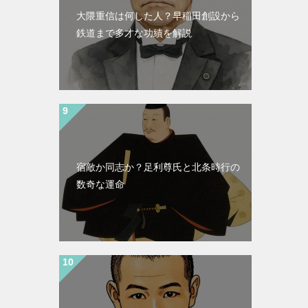
大隈重信は何した人？早稲田創設から
鉄道まで多才な功績を解説
宿敵か同志か？足利尊氏と北条時行の
数奇な運命