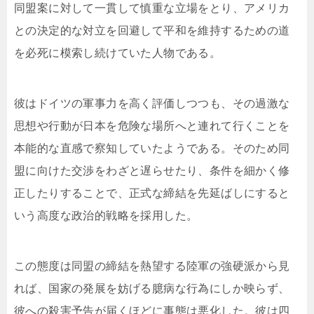
同盟案に対して一貫して慎重な立場をとり、アメリカ
との決定的な対立を回避して平和を維持するための道
を必死に模索し続けていた人物である。
彼はドイツの軍事力を高く評価しつつも、その過激な
思想や行動が日本を危険な場所へと連れて行くことを
本能的な直感で察知していたようである。そのため同
盟に向けた交渉をわざと遅らせたり、条件を細かく修
正したりすることで、正式な締結を先延ばしにすると
いう高度な政治的戦略を採用した。
この態度は同盟の締結を熱望する陸軍の強硬派から見
れば、国家の発展を妨げる臆病な行為にしか映らず、
彼への殺害予告が届くほどに事態は悪化した。彼は四