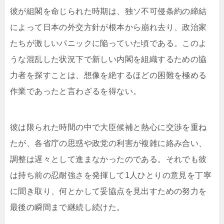
彼が組閣を命じられた時期は、独ソ不可侵条約の締結
によって日本の外交方針が根本から崩れ去り、政治家
たちが激しいパニックに陥っていた頃である。このよ
うな混乱した状況下で新しい内閣を組織するための協
力者を探すことは、想像を絶するほどの困難を極める
作業であったと言わざるを得ない。
彼は限られた時間の中で大臣候補と熱心に交渉を重ね
たが、各省庁の思惑や政党の利害が複雑に絡み合い、
調整は遅々として進まなかったのである。それでも彼
は持ち前の忍耐強さを発揮して1人ひとりの意見を丁寧
に聞き取り、何とかして妥協点を見出すための努力を
最後の瞬間まで継続し続けた。