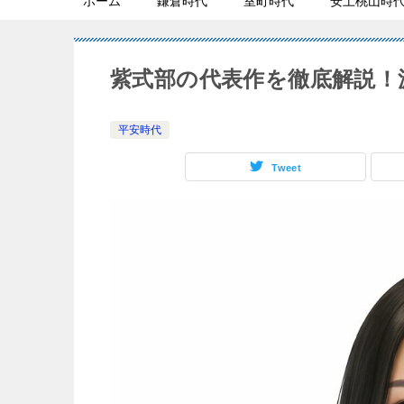
ホーム
鎌倉時代
室町時代
安土桃山時
紫式部の代表作を徹底解説！
平安時代
Tweet