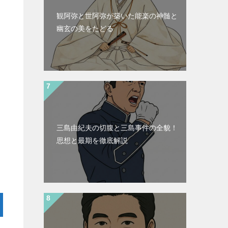
観阿弥と世阿弥が築いた能楽の神髄と
幽玄の美をたどる
三島由紀夫の切腹と三島事件の全貌！
思想と最期を徹底解説