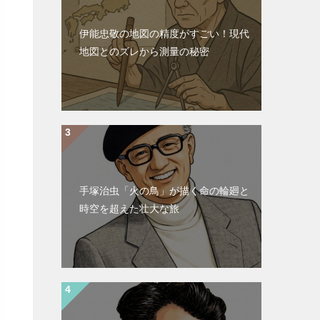
伊能忠敬の地図の精度がすごい！現代
地図とのズレから測量の秘密
手塚治虫「火の鳥」が描く命の輪廻と
時空を超えた壮大な旅