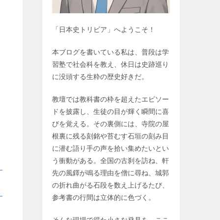
「日本史トリビア」へようこそ！
本ブログを書いている私は、普段は学
習塾で社会科を教え、休日は史跡巡り
に没頭する生粋の歴史好きだ。
教壇では教科書の枠を超えたエピソー
ドを披露し、生徒の目が輝く瞬間に喜
びを覚える。その裏側には、寺院の屋
根裏に残る刻銘や苔むす石垣の刻み目
に潜む語り手の声を拾い集めたいとい
う衝動がある。全国の古刹を訪ね、軒
先の風鐸が鳴る理由を僧に尋ね、城郭
の折れ曲がる石段を数え上げるたび、
参考書の行間は立体的に色づく。
そんな現場で得た小さな発見を、ここ