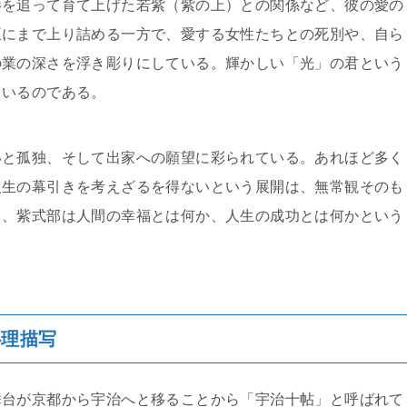
影を追って育て上げた若紫（紫の上）との関係など、彼の愛の
臣にまで上り詰める一方で、愛する女性たちとの死別や、自ら
の業の深さを浮き彫りにしている。輝かしい「光」の君という
ているのである。
いと孤独、そして出家への願望に彩られている。あれほど多く
人生の幕引きを考えざるを得ないという展開は、無常観そのも
て、紫式部は人間の幸福とは何か、人生の成功とは何かという
心理描写
舞台が京都から宇治へと移ることから「宇治十帖」と呼ばれて