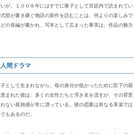
ないが、１００８年にはすでに冊子として宮廷内で読まれてい
紫式部が書き継ぐ物語の新作を読むことは、何よりの楽しみで
ほどの長編が書かれ、写本として広まった事実は、作品の魅力
た人間ドラマ
皇子として生まれながら、母の身分が低かったために臣下の籍
に恵まれた彼は、多くの女性たちと浮き名を流すが、その背景
されない孤独感が常に漂っている。彼の恋愛は単なる享楽では
いでもあるのだ。