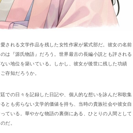
て愛される文学作品を残した女性作家が紫式部だ。彼女の名前
るのは『源氏物語』だろう。世界最古の長編小説とも評される
ぎない地位を築いている。しかし、彼女が後世に残した功績
をご存知だろうか。
宮廷での日々を記録した日記や、個人的な想いを詠んだ和歌集
勝るとも劣らない文学的価値を持ち、当時の貴族社会や彼女自
なっている。華やかな物語の裏側にある、ひとりの人間として
るのだ。