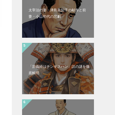
太宰治の妻・津島美知子の献身と前
妻・小山初代の悲劇
「源義経はチンギスハン」説の謎を徹
底解明