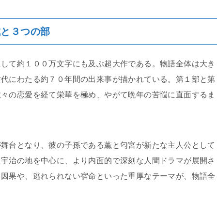
成と３つの部
にして約１００万文字にも及ぶ超大作である。物語全体は大き
世代にわたる約７０年間の出来事が描かれている。第１部と第
数々の恋愛を経て栄華を極め、やがて晩年の苦悩に直面するま
が舞台となり、彼の子孫である薫と匂宮が新たな主人公として
た宇治の地を中心に、より内面的で深刻な人間ドラマが展開さ
る因果や、逃れられない宿命といった重厚なテーマが、物語全