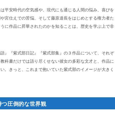
ちは平安時代の空気感や、現代にも通じる人間の悩み、喜びを
別や宮仕えでの苦悩、そして藤原道長をはじめとする権力者た
ように作品に昇華されたのかを知ることは、歴史を学ぶ上で非
物語』『紫式部日記』『紫式部集』の３作品について、それぞ
。教科書だけでは語り尽くせない彼女の多彩な文才と、作品に
しい。きっと、これまで抱いていた紫式部のイメージが大きく
持つ圧倒的な世界観