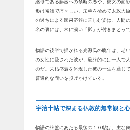
継母である藤壺への禁断の恋や、彼女の面
形は複雑で痛々しい。栄華を極めて太政大
の過ちによる因果応報に苦しむ姿は、人間
名の裏には、常に濃い「影」が付きまとっ
物語の後半で描かれる光源氏の晩年は、老
の女性に愛された彼が、最終的には一人で
のだ。栄枯盛衰を体現した彼の一生を通じ
普遍的な問いを投げかけている。
宇治十帖で深まる仏教的無常観と
物語の終盤にあたる最後の１０帖は、主な