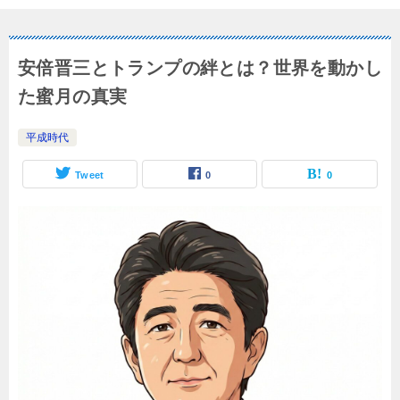
安倍晋三とトランプの絆とは？世界を動かし
た蜜月の真実
平成時代
Tweet
0
0